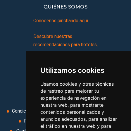
QUIÉNES SOMOS
Conócenos pinchando aquí
Descubre nuestras
recomendaciones para hoteles,
complejos turísticos, hostales,
vacaciones, paquetes de
Utilizamos cookies
viajes, y mucho más!
Usamos cookies y otras técnicas
MI AGENCIA
de rastreo para mejorar tu
experiencia de navegación en
Aviso legal
Condiciones de uso
nuestra web, para mostrarte
Condiciones Generales
Ley de Viajes Combinados
contenidos personalizados y
anuncios adecuados, para analizar
Política de privacidad
Uso de cookies
el tráfico en nuestra web y para
Cambiar preferencias de cookies
Area privada