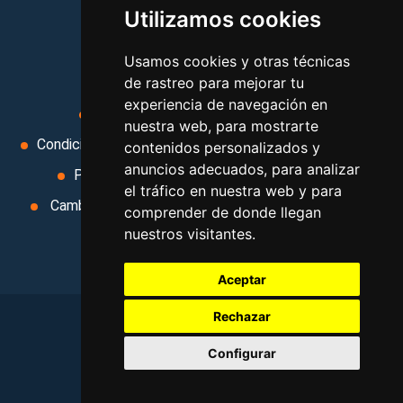
Utilizamos cookies
viajes, y mucho más!
Usamos cookies y otras técnicas
MI AGENCIA
de rastreo para mejorar tu
experiencia de navegación en
Aviso legal
Condiciones de uso
nuestra web, para mostrarte
Condiciones Generales
Ley de Viajes Combinados
contenidos personalizados y
anuncios adecuados, para analizar
Política de privacidad
Uso de cookies
el tráfico en nuestra web y para
Cambiar preferencias de cookies
Area privada
comprender de donde llegan
nuestros visitantes.
Contacto
Aceptar
Rechazar
©
2026
. Todos los derechos reservados
.
Configurar
Aviso legal