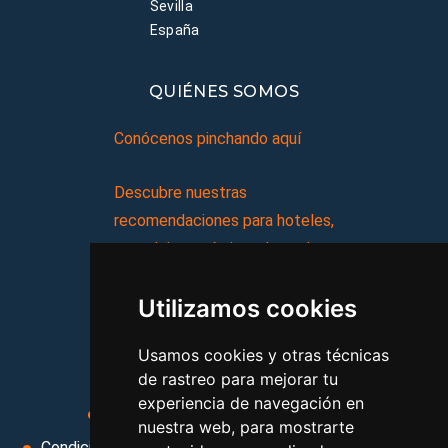
Sevilla
España
QUIÉNES SOMOS
Conócenos pinchando aquí
Descubre nuestras
recomendaciones para hoteles,
complejos turísticos, hostales,
vacaciones, paquetes de
Utilizamos cookies
viajes, y mucho más!
Usamos cookies y otras técnicas
MI AGENCIA
de rastreo para mejorar tu
experiencia de navegación en
Aviso legal
Condiciones de uso
nuestra web, para mostrarte
Condiciones Generales
Ley de Viajes Combinados