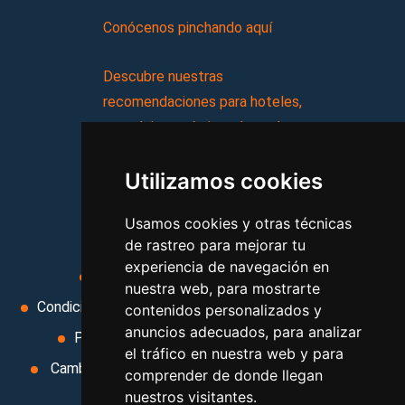
Conócenos pinchando aquí
Descubre nuestras
recomendaciones para hoteles,
complejos turísticos, hostales,
vacaciones, paquetes de
Utilizamos cookies
viajes, y mucho más!
Usamos cookies y otras técnicas
MI AGENCIA
de rastreo para mejorar tu
experiencia de navegación en
Aviso legal
Condiciones de uso
nuestra web, para mostrarte
Condiciones Generales
Ley de Viajes Combinados
contenidos personalizados y
anuncios adecuados, para analizar
Política de privacidad
Uso de cookies
el tráfico en nuestra web y para
Cambiar preferencias de cookies
Area privada
comprender de donde llegan
nuestros visitantes.
Contacto