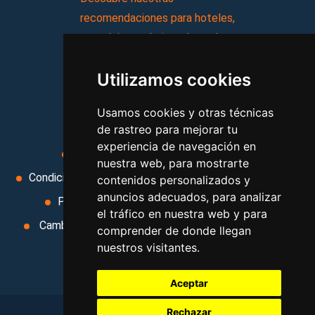
recomendaciones para hoteles,
complejos turísticos, hostales,
vacaciones, paquetes de
Utilizamos cookies
viajes, y mucho más!
Usamos cookies y otras técnicas
MI AGENCIA
de rastreo para mejorar tu
experiencia de navegación en
Aviso legal
Condiciones de uso
nuestra web, para mostrarte
Condiciones Generales
Ley de Viajes Combinados
contenidos personalizados y
anuncios adecuados, para analizar
Política de privacidad
Uso de cookies
el tráfico en nuestra web y para
Cambiar preferencias de cookies
Area privada
comprender de donde llegan
nuestros visitantes.
Contacto
Aceptar
Rechazar