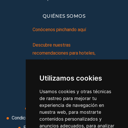
QUIÉNES SOMOS
Conócenos pinchando aquí
Descubre nuestras
recomendaciones para hoteles,
complejos turísticos, hostales,
vacaciones, paquetes de
Utilizamos cookies
viajes, y mucho más!
Usamos cookies y otras técnicas
MI AGENCIA
de rastreo para mejorar tu
experiencia de navegación en
Aviso legal
Condiciones de uso
nuestra web, para mostrarte
Condiciones Generales
Ley de Viajes Combinados
contenidos personalizados y
anuncios adecuados, para analizar
Política de privacidad
Uso de cookies