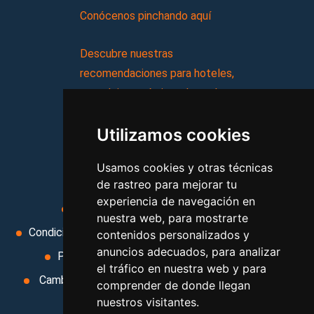
Conócenos pinchando aquí
Descubre nuestras
recomendaciones para hoteles,
complejos turísticos, hostales,
vacaciones, paquetes de
Utilizamos cookies
viajes, y mucho más!
Usamos cookies y otras técnicas
MI AGENCIA
de rastreo para mejorar tu
experiencia de navegación en
Aviso legal
Condiciones de uso
nuestra web, para mostrarte
Condiciones Generales
Ley de Viajes Combinados
contenidos personalizados y
anuncios adecuados, para analizar
Política de privacidad
Uso de cookies
el tráfico en nuestra web y para
Cambiar preferencias de cookies
Area privada
comprender de donde llegan
nuestros visitantes.
Contacto